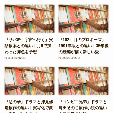
『サバ缶、宇宙へ行く』実
『102回目のプロポーズ』
話原案との違い｜月9で加
1991年版との違い｜35年後
わった脚色を予想
の続編が描く新しい愛
2026年3月23日
2026年1月22日
『惡の華』ドラマと押見修
『コンビニ兄弟』ドラマと
造原作の違い｜実写化で変
町田そのこ原作小説の違い