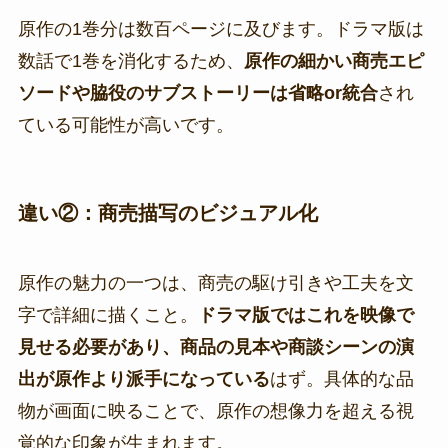
原作の1巻分は数百ページに及びます。ドラマ版は
数話で1巻を消化するため、
原作の細かい商売エピ
ソードや脇役のサブストーリーは省略or統合
され
ている可能性が高いです。
違い②：商売描写のビジュアル化
原作の魅力の一つは、商売の駆け引きや工夫を文
字で詳細に描くこと。
ドラマ版ではこれを映像で
見せる必要があり、商品の見本や商談シーンの演
出が原作より派手になっている
はず。具体的な品
物が画面に映ることで、原作の想像力を超える視
覚的な印象が生まれます。