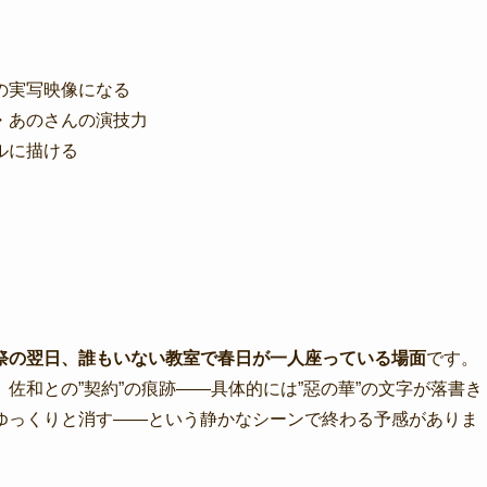
の実写映像になる
・あのさんの演技力
ルに描ける
祭の翌日、誰もいない教室で春日が一人座っている場面
です。
佐和との”契約”の痕跡——具体的には”惡の華”の文字が落書き
ゆっくりと消す——という静かなシーンで終わる予感がありま