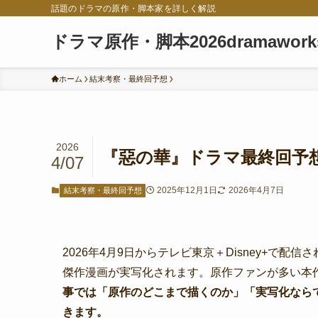
話題のドラマの原作・脚本家を詳しく解説
ドラマ原作・脚本2026dramawork
ホーム
結末考察・最終回予想
2026
『惡の華』ドラマ最終回予
4/07
2025年12月1日
2026年4月7日
結末考察・最終回予想
2026年4月9日からテレビ東京＋Disney+で
傑作漫画が実写化されます。原作ファンが多い本
事では「原作のどこまで描くのか」「実写化なら
きます。