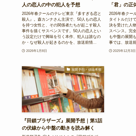
人の恋人の中の犯人を予想
「君」の正
2026年春クールのテレビ東京『多すぎる恋と
2026年春ク
殺人』。森カンナさん主演で、50人もの恋人
タイトルだけ
を持つ女性と、その関係者たちが起こす殺人
決を受けた人
事件を描くサスペンスです。50人の恋人とい
スペンス。完
う設定だけで興味を引く本作、犯人は誰なの
も中盤の展開
か・なぜ殺人が起きるのかを、放送前情...
事では、放送前
2026年1月8日
2025年12月3日
展開予想・伏線考察
『田鎖ブラザーズ』展開予想｜第1話
の伏線から中盤の動きを読み解く