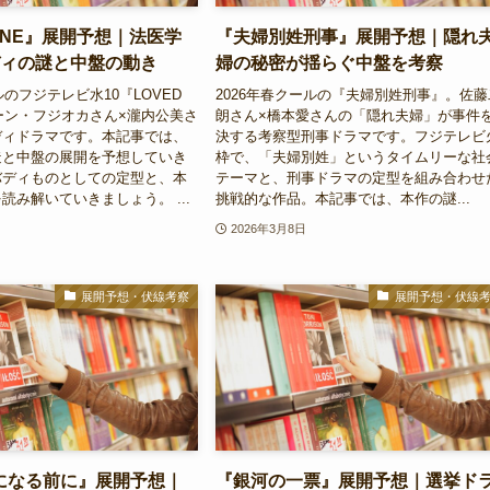
 ONE』展開予想｜法医学
『夫婦別姓刑事』展開予想｜隠れ
ディの謎と中盤の動き
婦の秘密が揺らぐ中盤を考察
ルのフジテレビ水10『LOVED
2026年春クールの『夫婦別姓刑事』。佐藤
ーン・フジオカさん×瀧内公美さ
朗さん×橋本愛さんの「隠れ夫婦」が事件
ディドラマです。本記事では、
決する考察型刑事ドラマです。フジテレビ
造と中盤の展開を予想していき
枠で、「夫婦別姓」というタイムリーな社
バディものとしての定型と、本
テーマと、刑事ドラマの定型を組み合わせ
読み解いていきましょう。 ...
挑戦的な作品。本記事では、本作の謎...
2026年3月8日
展開予想・伏線考察
展開予想・伏線
になる前に』展開予想｜
『銀河の一票』展開予想｜選挙ド