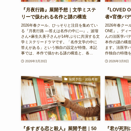
『月夜行路』展開予想｜文学ミステ
『LOVED
リーで扱われる名作と謎の構造
者×官僚バ
2026年春クール、ひっそりと注目を集めてい
2026年春クー
る『月夜行路 ―答えは名作の中に―』。波瑠
ONE』。ディ
さん×麻生久美子さんが14年ぶりに共演する文
んの法医学バ
学ミステリードラマです。「名作文学の中に
本作の謎の構
答えがある」という独自の設定が特徴。本記
ます。法医学
事では、本作で描かれる謎の構造と、各...
作独自の特徴を
2026年3月20日
2026年3月8日
展開予想・伏線考察
『多すぎる恋と殺人』展開予想｜50
『君が死刑