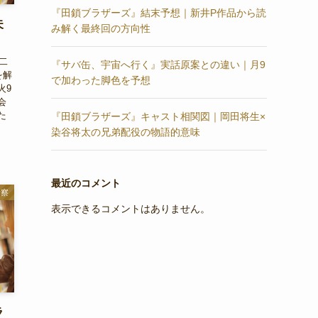
『田鎖ブラザーズ』結末予想｜新井P作品から読
夫
み解く最終回の方向性
二
『サバ缶、宇宙へ行く』実話原案との違い｜月9
を解
で加わった脚色を予想
火9
会
た
『田鎖ブラザーズ』キャスト相関図｜岡田将生×
染谷将太の兄弟配役の物語的意味
最近のコメント
考察
表示できるコメントはありません。
ラ