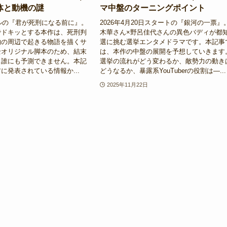
体と動機の謎
マ中盤のターニングポイント
ールの『君が死刑になる前に』。
2026年4月20日スタートの『銀河の一票』
でドキッとする本作は、死刑判
木華さん×野呂佳代さんの異色バディが都
物の周辺で起きる物語を描くサ
選に挑む選挙エンタメドラマです。本記事
全オリジナル脚本のため、結末
は、本作の中盤の展開を予想していきます
も誰にも予測できません。本記
選挙の流れがどう変わるか、敵勢力の動き
に発表されている情報か...
どうなるか、暴露系YouTuberの役割は—...
2025年11月22日